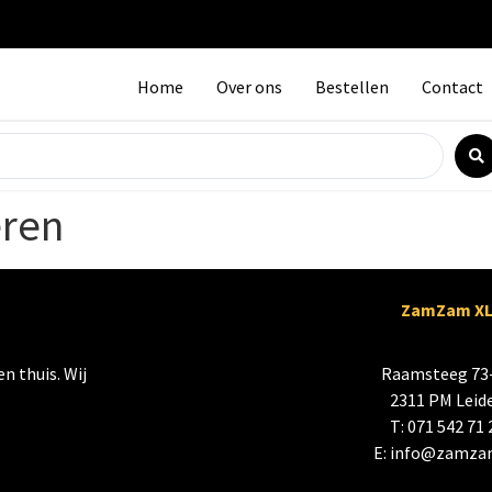
Home
Over ons
Bestellen
Contact
eren
ZamZam X
n thuis. Wij
Raamsteeg 73
2311 PM Leid
T: 071 542 71 
E:
info@zamza