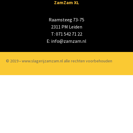
ZamZam XL
Raamsteeg 73-75
2311 PM Leiden
T: 071 542 71 22
E:
info@zamzam.nl
© 2019 • www.slagerijzamzam.nl alle rechten voorbehouden