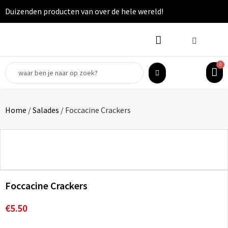
Duizenden producten van over de hele wereld!
0
Home
/
Salades
/ Foccacine Crackers
Foccacine Crackers
€
5.50