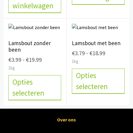
winkelwagen
Lamsbout zonder
Lamsbout met been
been
€
3.79
-
€
18.99
€
3.99
-
€
19.99
1kg
1kg
Opties
Opties
selecteren
selecteren
Over ons