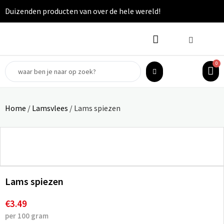
Duizenden producten van over de hele wereld!
0
Home
/
Lamsvlees
/ Lams spiezen
Lams spiezen
€
3.49
per 100 gram