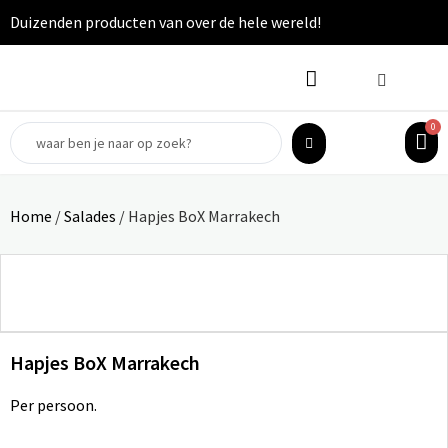
Duizenden producten van over de hele wereld!
0
Home
/
Salades
/ Hapjes BoX Marrakech
Hapjes BoX Marrakech
Per persoon.